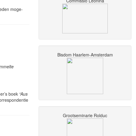
Commissio Leonina
 heden moge­
Bisdom Haarlem-Amsterdam
mmelte
ger’s boek
“Aus
orres­pon­dentie
Grootseminarie Rolduc