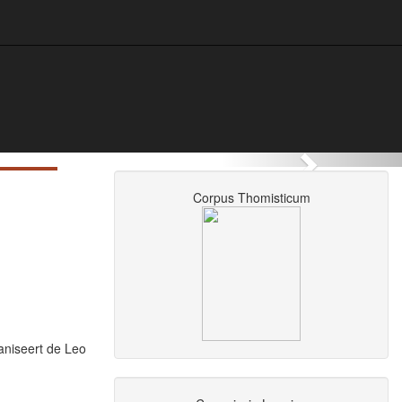
Next
Corpus Thomisticum
­ni­seert de Leo