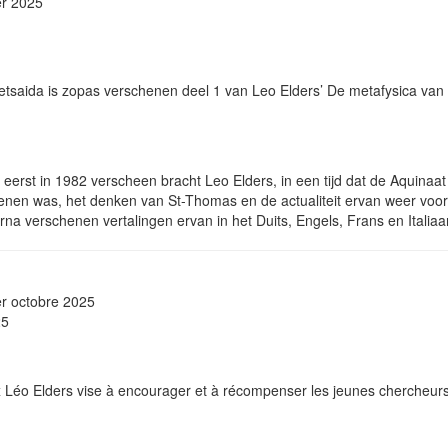
er 2025
ij Betsaida is zopas ver­sche­nen deel 1 van Leo Elders’ De metafysica v
 eerst in 1982 verscheen bracht Leo Elders, in een tijd dat de Aquinaat
dwenen was, het denken van St-Thomas en de actuali­teit ervan weer voor 
na ver­sche­nen ver­ta­lin­gen ervan in het Duits, Engels, Frans en Ita­li­a
er octobre 2025
25
 Léo Elders vise à encoura­ger et à récompenser les jeunes chercheurs 