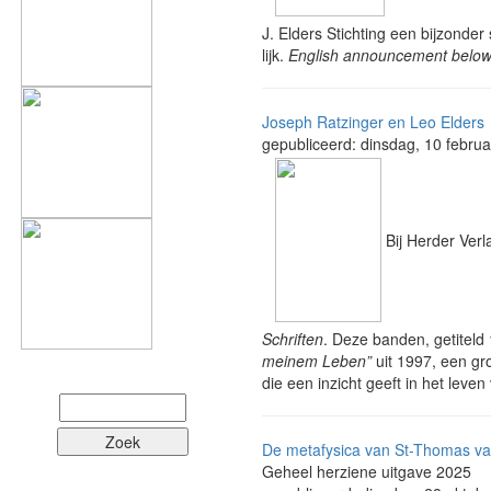
J. Elders Stich­ting een bij­zon
lijk.
English announce­ment below
Joseph Ratzinger en Leo Elders
gepubliceerd: dinsdag, 10 februa
Bij Herder Verl
Schriften
. Deze ban­den, geti­teld
meinem Leben”
uit 1997, een gro
die een inzicht geeft in het leve
De metafysica van St-Thomas va
Geheel herziene uitgave 2025