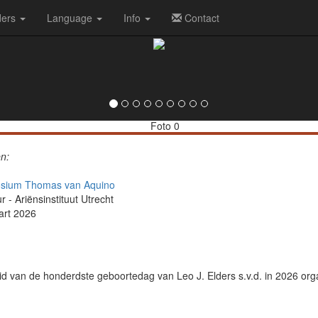
ders
Language
Info
Contact
n:
posium Thomas van Aquino
 - Ariënsinstituut Utrecht
art 2026
d van de hon­derd­ste geboorte­dag van Leo J. Elders s.v.d. in 2026 or­ga