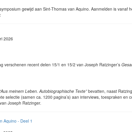
­der symposium gewijd aan Sint-Thomas van Aquino. Aanmel­den is vanaf
.
ri 2026
ag ver­sche­nen recent delen 15/1 en 15/2 van Joseph Ratzin­ger’s
Gesa
“Aus meinem Leben. Autobiographische Texte”
bevatten, naast Ratzin­
te selectie (samen ca. 1200 pagina’s) aan inter­views, toe­spra­ken en c
n van Joseph Ratzin­ger.
n Aquino - Deel 1