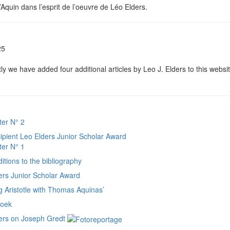
Aquin dans l’esprit de l’oeuvre de Léo Elders.
25
y we have added four additional articles by Leo J. Elders to this web­si­
ter N° 2
cipient Leo Elders Junior Scholar Award
ter N° 1
tions to the bibliography
ers Junior Scholar Award
g Aristotle with Thomas Aquinas’
boek
ers on Joseph Gredt