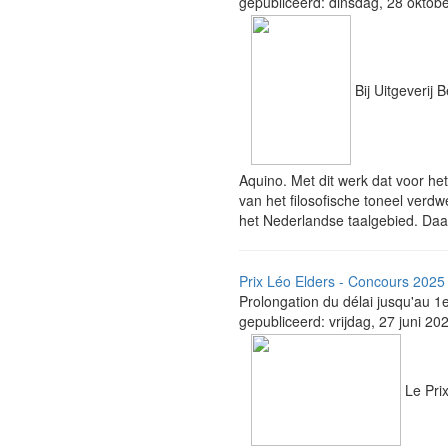
gepubliceerd: dinsdag, 28 oktob
Bij Uit­ge­ve­r
Aquino. Met dit werk dat voor het
van het filo­so­fische toneel ver
het Neder­landse taal­ge­bied. Daar
Prix Léo Elders - Concours 2025
Prolongation du délai jusqu'au 1
gepubliceerd: vrijdag, 27 juni 20
Le Prix